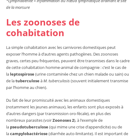
*Lymphadénite = inflammation du nœud lymphatique drainant le site
de la morsure
Les zoonoses de
cohabitation
La simple cohabitation avec les carnivores domestiques peut
exposer l’homme à d’autres agents pathogènes. Des zoonoses
graves, certes peu fréquentes, peuvent être transmises dans le cadre
de cette cohabitation homme-animal de compagnie : c’est le cas de
la
leptospirose
(urine contaminée chez un chien malade ou sain) ou
de la
tuberculose
à
M. tuberculosis
(souvent initialement transmise
par l’homme au chien).
Du fait de leur promiscuité avec les animaux domestiques
(notamment les jeunes animaux), les enfants sont plus exposés à
d’autres dangers (par transmission oro-fécale), en plus des
nombreux parasites (voir
Zoonoses 2
), à l’exemple de
la
pseudotuberculose
(qui mime une crise d’appendicite) ou de
la
campylobactériose
(diarrhée auto-limitante). Il est important de