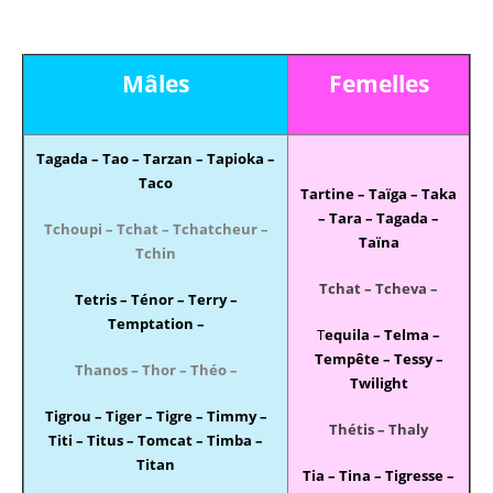
Mâles
Femelles
Tagada – Tao – Tarzan – Tapioka –
Taco
Tartine – Taïga – Taka
– Tara – Tagada –
Tchoupi – Tchat – Tchatcheur –
Taïna
Tchin
Tchat – Tcheva –
Tetris – Ténor – Terry –
Temptation –
T
equila – Telma –
Tempête – Tessy –
Thanos – Thor – Théo –
Twilight
Tigrou – Tiger – Tigre – Timmy –
Thétis – Thaly
Titi – Titus – Tomcat – Timba –
Titan
Tia – Tina – Tigresse –