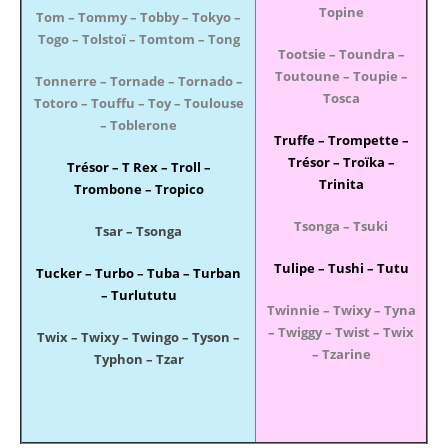
Topine
Tom – Tommy – Tobby – Tokyo –
Togo – Tolstoï –
Tomtom – Tong
Tootsie – Toundra –
Toutoune – Toupie –
Tonnerre – Tornade – Tornado –
Tosca
Totoro – Touffu – Toy – Toulouse
– Toblerone
Truffe – Trompette –
Trésor – Troïka –
Trésor –
T Rex – Troll –
Trinita
Trombone – Tropico
Tsonga – Tsuki
Tsar – Tsonga
Tulipe – Tushi – Tutu
Tucker – Turbo – Tuba – Turban
– Turlututu
Twinnie – Twixy – Tyna
– Twiggy – Twist – Twix
Twix – Twixy – Twingo – Tyson –
– Tzarine
Typhon – Tzar