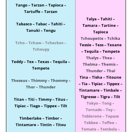
Tango – Tarzan – Tapioca –
Tartuffe – Tarzan
Talya –
Tahiti –
Tabasco –
Tabac – Tahiti –
Tamara – Tartine –
Tanuki – Tengu
Tapioca
Tchoupette – Tchika
Tcho – Tchaw – Tcheckov –
Tessie – Tess – Texane
Tchoupy
– Tequila – Tempete
Thalys – Thea –
Teddy – Tex – Texas – Tequila –
Thelma – Themis –
Tempete
Thunder – Thaï
Tina – Tisha – Titoune
Theseus – Thimmy – Thommy –
– Tia – Tipiac
– Tippex –
Thor – Thunder
Tintamare – Timbale –
Tigresse – Tigra – Tilt
Titan – Titi – Timmy – Titus –
Tokyo
– Tong –
Tipiac –
Tiago – Tippex – Tilt
Tornade
– Toy –
Toblerone – Topaze
Timberlake – Timbor –
Tobbee – Toffee –
Tintamare – Tintin – Titou
Tomate – Tombola –