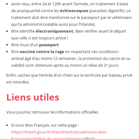
avoir reçu, entre 24 et 120h avant l’arrivée, un traitement à base
de praziquantel contre les
échinocoques
(parasites digestifs). Le
traitement doit être mentionné sur le passeport par le vétérinaire
qui l’a administré (valable aussi pour l’Irlande).
être identifié
électroniquement.
Bien vérifier avant le départ
que celle ci est toujours active !
être muni d’un
passeport
être
vacciné contre la rage
en respectant ces conditions :
animal âgé d’au moins 12 semaines ; la protection du vaccin et sa
validité sont obtenues après au moins un délai de 21 jours.
Enfin, sachez que l’entrée d’un chien sur le territoire par bateau privé
est interdite.
Liens utiles
Vous pourrez retrouver les informations officielles
Si vous êtes Français, sur cette page :
https://brexit.gouv.fr/sites/brexit/accueil/vous-etes-
francais/modalites-de-voyage.html
ou celle là :