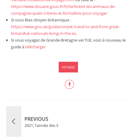
https://www.douane.gouv.fr/fiche/brexit-les-animaux-de-
compagnie-quels-criteres-et-formalites-pour-voyager
Si vous êtes citoyen britannique :
https://www.gov.uk/guidance/pet-travel-to-and-from-great-
britain#uk-nationals-living-in-the-eu
Si vous voyagez de Grande-Bretagne ver l’UE, voici à nouveau le
guide à
télécharger
VOYAGE
PREVIOUS
2021, l'année des S