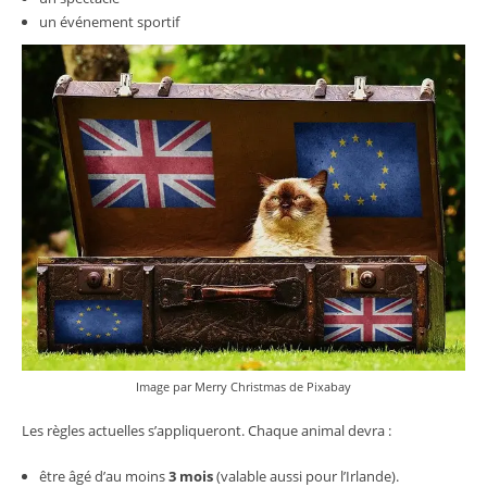
un événement sportif
Image par
Merry Christmas
de
Pixabay
Les règles actuelles s’appliqueront. Chaque animal devra :
être âgé d’au moins
3 mois
(valable aussi pour l’Irlande).