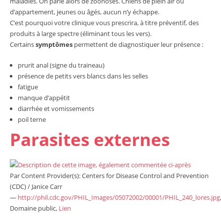
maladies. On parle alors de zoonoses. Chiens de plein air ou
d’appartement, jeunes ou âgés, aucun n’y échappe.
C’est pourquoi votre clinique vous prescrira, à titre préventif, des
produits à large spectre (éliminant tous les vers).
Certains
symptômes
permettent de diagnostiquer leur présence :
prurit anal (signe du traineau)
présence de petits vers blancs dans les selles
fatigue
manque d’appétit
diarrhée et vomissements
poil terne
Parasites externes
Par Content Provider(s): Centers for Disease Control and Prevention
(CDC) / Janice Carr
—
http://phil.cdc.gov/PHIL_Images/05072002/00001/PHIL_240_lores.jpg
Domaine public,
Lien